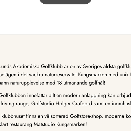
Lunds Akademiska Golfklubb är en av Sveriges äldsta golfkl
belägen i det vackra naturreservatet Kungsmarken med unik f
sann naturupplevelse med 18 utmanande golfhål!
Golfklubben innefattar allt en modern anläggning kan erbju
driving range, Golfstudio Holger Crafoord samt en inomhush
I klubbhuset finns en välsorterad Golfstore-shop, moderna ko
klart restaurang Matstudio Kungsmarken!