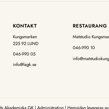
KONTAKT
RESTAURANG
Kungsmarken
Matstudio Kungsma
225 92 LUND
046-990 10
046-990 05
info@matstudiokun
info@lagk.se
ds Akademiska GK
|
Administration
|
Hemsidan levereras av 