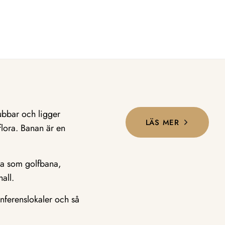
ubbar och ligger
LÄS MER
lora. Banan är en
da som golfbana,
all.
nferenslokaler och så