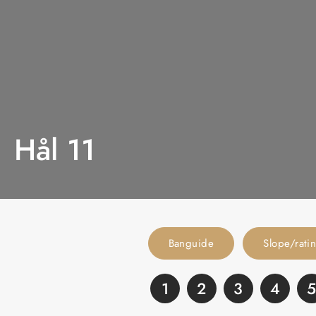
Hål 11
Banguide
Slope/rati
1
2
3
4
5