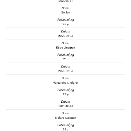
2020-07-11
Bo Sun
25 p
2020-08-06
Ebbe Lindgren
32 p
2020-08-06
Margaretha Lindgren
22 p
2020-08-13
Rickard Svensson
33 p