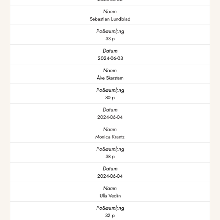
Sebastian Lundblad
33 p
2024-06-03
Åke Skarstam
30 p
2024-06-04
Monica Krantz
38 p
2024-06-04
Ulla Vedin
32 p