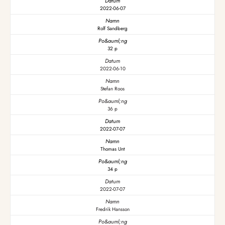
2022-06-07
Rolf Sandberg
32 p
2022-06-10
Stefan Roos
36 p
2022-07-07
Thomas Unt
34 p
2022-07-07
Fredrik Hansson