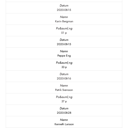
2020-08-15
Karin Bergman
51 p
2020-08-15
Peppe Eng
33 p
2020-08-16
Patrik Svensson
37 p
2020-08-28
Kenneth Larsson