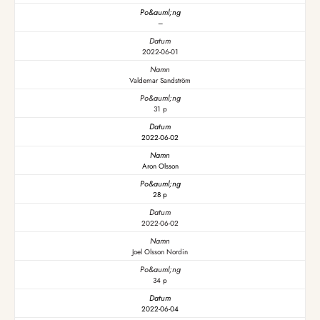
–
2022-06-01
Valdemar Sandström
31 p
2022-06-02
Aron Olsson
28 p
2022-06-02
Joel Olsson Nordin
34 p
2022-06-04