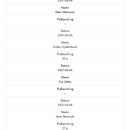
2021-06-04
Peter Håkansson
–
2021-06-04
Anders Kjellerstrand
35 p
2021-06-06
Eva Zäther
–
2021-06-08
Iréne Stenlundh
27 p