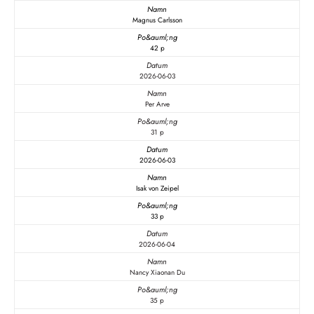
Magnus Carlsson
42 p
2026-06-03
Per Arve
31 p
2026-06-03
Isak von Zeipel
33 p
2026-06-04
Nancy Xiaonan Du
35 p