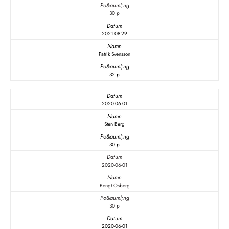
30 p
2021-08-29
Patrik Svensson
32 p
2020-06-01
Sten Berg
30 p
2020-06-01
Bengt Osberg
30 p
2020-06-01