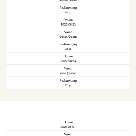
Robert Skarler
44 p
2022-08-23
Göran Öberg
34 p
2022-08-24
Arne Jönsson
28 p
2021-06-01