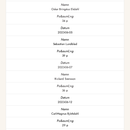
Oskar Bringéus Ekdahl
34 p
2023-06-05
Sebastian Lundblad
39 p
2023-06-07
Rickard Svensson
36 p
2023-06-12
Carl-Magnus Björkdahl
29 p