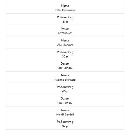
Peter Håkansson
37 p
2020-06-01
Åke Skarstam
30 p
2020-06-02
Ywonne Svennarp
40 p
2020-06-02
Henrik Sandell
39 p