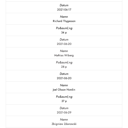
2021-06-17
Richard Thygesson
34 p
2021-06-20
Mathias Wiberg
28 p
2021-06-20
Joel Olsson Nordin
37 p
2021-06-29
Zbigniew Zdanowski