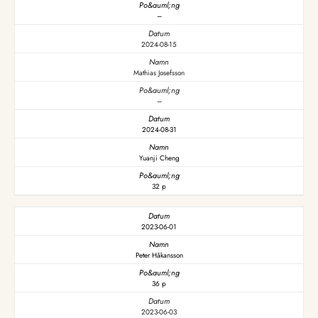
–
2024-08-15
Mathias Josefsson
–
2024-08-31
Yuanji Cheng
32 p
2023-06-01
Peter Håkansson
36 p
2023-06-03