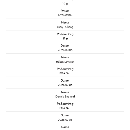
19 p
2026-07-04
Yuanji Cheng
37 p
2026-07-06
Håkan Lövstedt
PGA Syd
2026-07-06
Dennis Englund
PGA Syd
2026-07-06