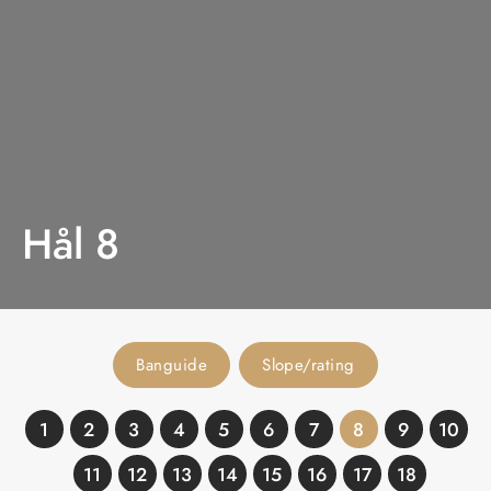
Hål 8
Banguide
Slope/rating
1
2
3
4
5
6
7
8
9
10
11
12
13
14
15
16
17
18