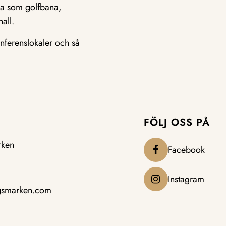
da som golfbana,
all.
nferenslokaler och så
FÖLJ OSS PÅ
rken
Facebook
Instagram
gsmarken.com