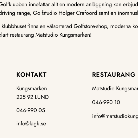
Golfklubben innefattar allt en modern anläggning kan erbju
driving range, Golfstudio Holger Crafoord samt en inomhush
I klubbhuset finns en välsorterad Golfstore-shop, moderna ko
klart restaurang Matstudio Kungsmarken!
KONTAKT
RESTAURANG
Kungsmarken
Matstudio Kungsma
225 92 LUND
046-990 10
046-990 05
info@matstudiokun
info@lagk.se