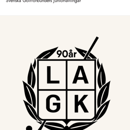
Svenska Golfförbundets Juniortävlingar