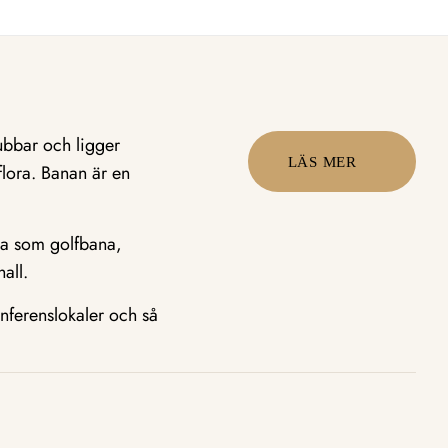
ubbar och ligger
LÄS MER
lora. Banan är en
da som golfbana,
all.
nferenslokaler och så