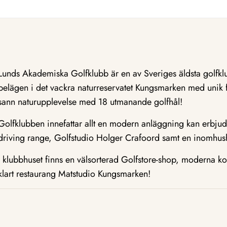
Lunds Akademiska Golfklubb är en av Sveriges äldsta golfkl
belägen i det vackra naturreservatet Kungsmarken med unik f
sann naturupplevelse med 18 utmanande golfhål!
Golfklubben innefattar allt en modern anläggning kan erbju
driving range, Golfstudio Holger Crafoord samt en inomhush
I klubbhuset finns en välsorterad Golfstore-shop, moderna ko
klart restaurang Matstudio Kungsmarken!